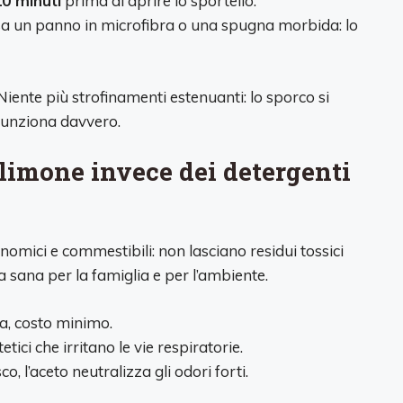
10 minuti
prima di aprire lo sportello.
ssa un panno in microfibra o una spugna morbida: lo
ente più strofinamenti estenuanti: lo sporco si
 funziona davvero.
 limone invece dei detergenti
onomici e commestibili: non lasciano residui tossici
a sana per la famiglia e per l’ambiente.
sa, costo minimo.
tici che irritano le vie respiratorie.
co, l’aceto neutralizza gli odori forti.