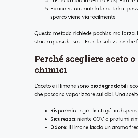
Lascia la ciotola dentro e aspetta
5-
Rimuovi con cautela la ciotola e pa
sporco viene via facilmente.
Questo metodo richiede pochissima forza. Ni
stacca quasi da solo. Ecco la soluzione che
Perché scegliere aceto o
chimici
L’aceto e il limone sono
biodegradabili
, ec
che possono vaporizzare sui cibi. Una scelt
Risparmio
: ingredienti già in dispen
Sicurezza
: niente COV o profumi sinte
Odore
: il limone lascia un aroma fres