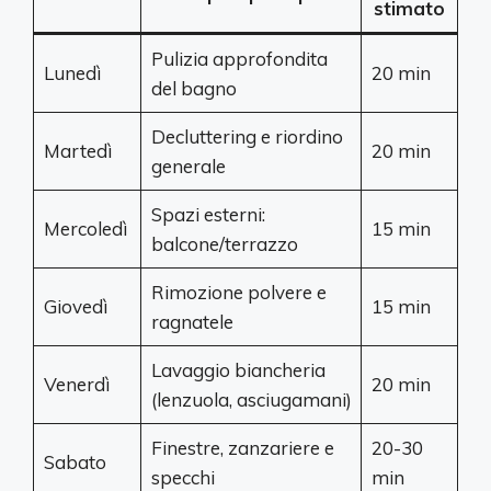
stimato
Pulizia approfondita
Lunedì
20 min
del bagno
Decluttering e riordino
Martedì
20 min
generale
Spazi esterni:
Mercoledì
15 min
balcone/terrazzo
Rimozione polvere e
Giovedì
15 min
ragnatele
Lavaggio biancheria
Venerdì
20 min
(lenzuola, asciugamani)
Finestre, zanzariere e
20-30
Sabato
specchi
min