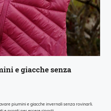
umini e giacche senza
vare piumini e giacche invernali senza rovinarli.
ti e pronti per essere riposti.