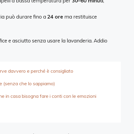
apelli a bassa temperatura per
30–60 minuti
,
aria può durare fino a
24 ore
ma restituisce
fice e asciutto senza usare la lavanderia. Addio
serve davvero e perché è consigliato
te (senza che lo sappiamo)
ine in casa bisogna fare i conti con le emozioni