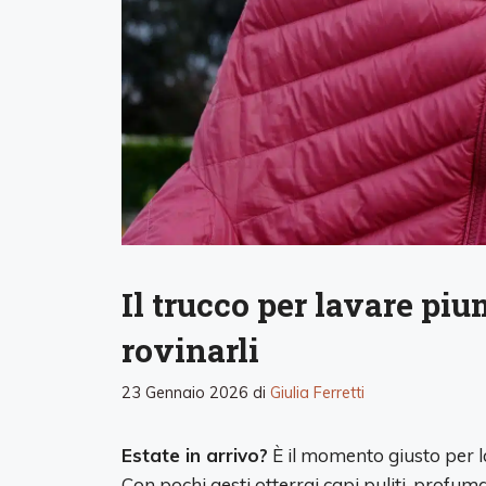
Il trucco per lavare pi
rovinarli
23 Gennaio 2026
di
Giulia Ferretti
Estate in arrivo?
È il momento giusto per la
Con pochi gesti otterrai capi puliti, profuma