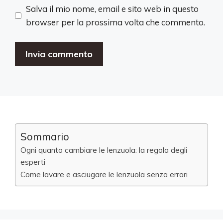
Salva il mio nome, email e sito web in questo
browser per la prossima volta che commento.
A
l
t
e
r
Sommario
n
Ogni quanto cambiare le lenzuola: la regola degli
a
esperti
t
Come lavare e asciugare le lenzuola senza errori
i
v
e